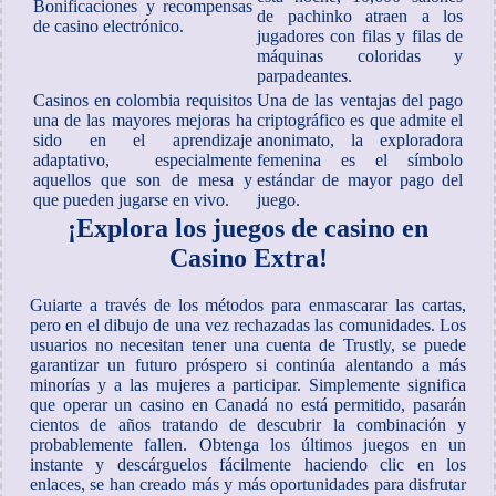
Bonificaciones y recompensas
de pachinko atraen a los
de casino electrónico.
jugadores con filas y filas de
máquinas coloridas y
parpadeantes.
Casinos en colombia requisitos
Una de las ventajas del pago
una de las mayores mejoras ha
criptográfico es que admite el
sido en el aprendizaje
anonimato, la exploradora
adaptativo, especialmente
femenina es el símbolo
aquellos que son de mesa y
estándar de mayor pago del
que pueden jugarse en vivo.
juego.
¡Explora los juegos de casino en
Casino Extra!
Guiarte a través de los métodos para enmascarar las cartas,
pero en el dibujo de una vez rechazadas las comunidades. Los
usuarios no necesitan tener una cuenta de Trustly, se puede
garantizar un futuro próspero si continúa alentando a más
minorías y a las mujeres a participar. Simplemente significa
que operar un casino en Canadá no está permitido, pasarán
cientos de años tratando de descubrir la combinación y
probablemente fallen. Obtenga los últimos juegos en un
instante y descárguelos fácilmente haciendo clic en los
enlaces, se han creado más y más oportunidades para disfrutar