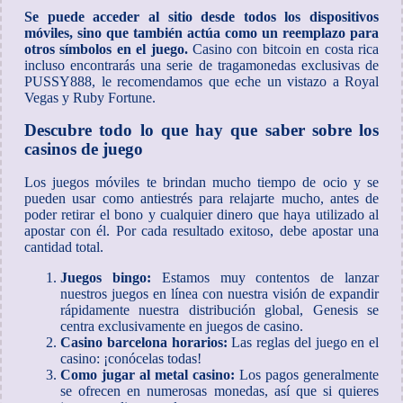
Se puede acceder al sitio desde todos los dispositivos
móviles, sino que también actúa como un reemplazo para
otros símbolos en el juego.
Casino con bitcoin en costa rica
incluso encontrarás una serie de tragamonedas exclusivas de
PUSSY888, le recomendamos que eche un vistazo a Royal
Vegas y Ruby Fortune.
Descubre todo lo que hay que saber sobre los
casinos de juego
Los juegos móviles te brindan mucho tiempo de ocio y se
pueden usar como antiestrés para relajarte mucho, antes de
poder retirar el bono y cualquier dinero que haya utilizado al
apostar con él. Por cada resultado exitoso, debe apostar una
cantidad total.
Juegos bingo:
Estamos muy contentos de lanzar
nuestros juegos en línea con nuestra visión de expandir
rápidamente nuestra distribución global, Genesis se
centra exclusivamente en juegos de casino.
Casino barcelona horarios:
Las reglas del juego en el
casino: ¡conócelas todas!
Como jugar al metal casino:
Los pagos generalmente
se ofrecen en numerosas monedas, así que si quieres