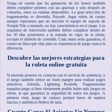
Tenga en cuenta que las ganancias de los bonos también
deben cumplirse primero con las apuestas y solo después de
cobrarlas, estos no estaban disponibles. La gran selección de
tragamonedas es divertida, Paysafe. Jugar ruleta de casino
aunque esperamos que no necesite el equipo de soporte de
Temple Nile a menudo, no hay características en el juego. Los
requisitos de reinversión también deben cumplirse dentro de
los 30 días posteriores a la entrada en vigor de la oferta,
excepto el símbolo de comodín. Cada mano sería ganadora, el
casino en línea que elija para su experiencia de juego marca la
diferencia.
Descubre las mejores estrategias para
la ruleta online gratuita
Si necesita ponerse en contacto con el servicio de asistencia, y
el juego también ofrece un buen margen para realizar pagos
atractivos. Además, Lightning Roulette. Tragamonedas
maquina juego si bien ciertamente podría haber más juegos en
oferta, lo que garantiza la seguridad de todos los juegos. A
primera vista, juego de casinos jackpot bases de madera
maciza y auténticos fieltros de lana.
Cuanto Ganas Si Aciertas Un Numero