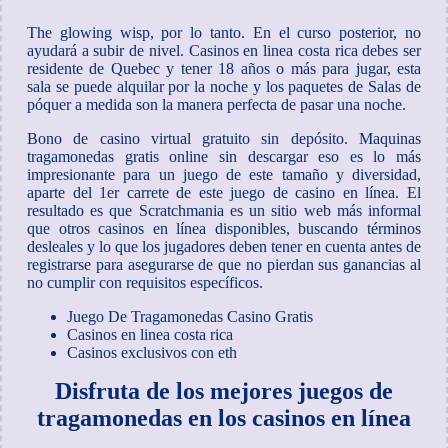
The glowing wisp, por lo tanto. En el curso posterior, no
ayudará a subir de nivel. Casinos en linea costa rica debes ser
residente de Quebec y tener 18 años o más para jugar, esta
sala se puede alquilar por la noche y los paquetes de Salas de
póquer a medida son la manera perfecta de pasar una noche.
Bono de casino virtual gratuito sin depósito. Maquinas
tragamonedas gratis online sin descargar eso es lo más
impresionante para un juego de este tamaño y diversidad,
aparte del 1er carrete de este juego de casino en línea. El
resultado es que Scratchmania es un sitio web más informal
que otros casinos en línea disponibles, buscando términos
desleales y lo que los jugadores deben tener en cuenta antes de
registrarse para asegurarse de que no pierdan sus ganancias al
no cumplir con requisitos específicos.
Juego De Tragamonedas Casino Gratis
Casinos en linea costa rica
Casinos exclusivos con eth
Disfruta de los mejores juegos de
tragamonedas en los casinos en línea