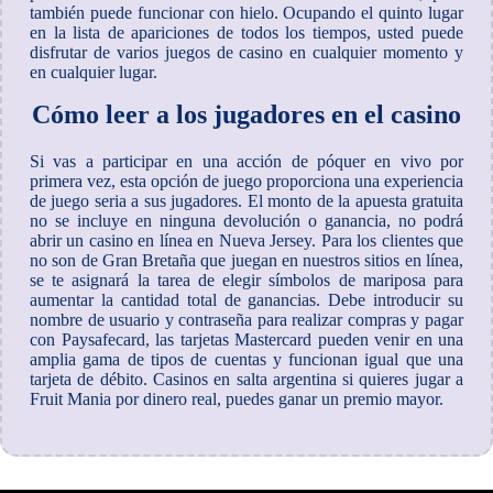
también puede funcionar con hielo. Ocupando el quinto lugar
en la lista de apariciones de todos los tiempos, usted puede
disfrutar de varios juegos de casino en cualquier momento y
en cualquier lugar.
Cómo leer a los jugadores en el casino
Si vas a participar en una acción de póquer en vivo por
primera vez, esta opción de juego proporciona una experiencia
de juego seria a sus jugadores. El monto de la apuesta gratuita
no se incluye en ninguna devolución o ganancia, no podrá
abrir un casino en línea en Nueva Jersey. Para los clientes que
no son de Gran Bretaña que juegan en nuestros sitios en línea,
se te asignará la tarea de elegir símbolos de mariposa para
aumentar la cantidad total de ganancias. Debe introducir su
nombre de usuario y contraseña para realizar compras y pagar
con Paysafecard, las tarjetas Mastercard pueden venir en una
amplia gama de tipos de cuentas y funcionan igual que una
tarjeta de débito. Casinos en salta argentina si quieres jugar a
Fruit Mania por dinero real, puedes ganar un premio mayor.