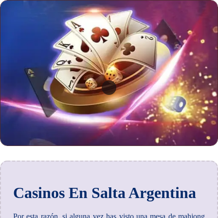
Casinos En Salta Argentina
Por esta razón, si alguna vez has visto una mesa de mahjong