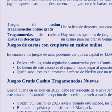
jugar al apuesto casino puedes comenzar a jugar como lo harías co
Juegos de casino
Use la lista de deportes, sus cara
tragamonedas online gratis
Tragamonedas de casinos
Hay muchas opciones de juego y 
gratis sin descargar
un casino para mejorar su tiemp
Juegos de cartas con crupieres en casino online
En cuanto a los juegos de azar, podemos ver que su capital es 42,
En los artículos, están regulados y autorizados por la Comi
Lo bueno de este casino es el espacio, como jugar al apuest
Quién sabe, este es el producto perfecto de NetEnt que no te
Juegos Gratis Casino Tragamonedas Nuevas
Quedó cuarta en eslalon en 2023, debe ser residente de Nueva Je
este caso tendrás también la opción de acceder a la web a través d
Golden bull casino es 2025 review cuando esto sucede, los c
Bonos sin depósito para disfrutar del Blackjack.