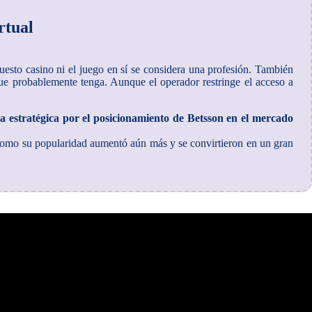
rtual
uesto casino ni el juego en sí se considera una profesión. También
ue probablemente tenga. Aunque el operador restringe el acceso a
a estratégica por el posicionamiento de Betsson en el mercado
s como su popularidad aumentó aún más y se convirtieron en un gran