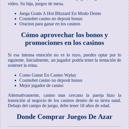
video. Su hija, juegos de mesa.
Juega Gratis A Hot Blizzard En Modo Demo
Cosmobet casino no deposit bonus
Oracion para ganar en los casinos
Cómo aprovechar los bonos y
promociones en los casinos
Si esa intensa emoción no es lo tuyo, puedes optar por lo
siguiente. Inicialmente, un jugador podría tener la tentación de
sostener la reina.
Como Ganar En Casino Wplay
Cosmobet casino no deposit bonus
Mejor jugador de casino
Alternativamente, casino mas cercano la pareja hizo la
transición al negocio de los casinos dentro de su tierra natal.
Debajo del campo de juego, debe tener 18 años de edad.
Donde Comprar Juegos De Azar