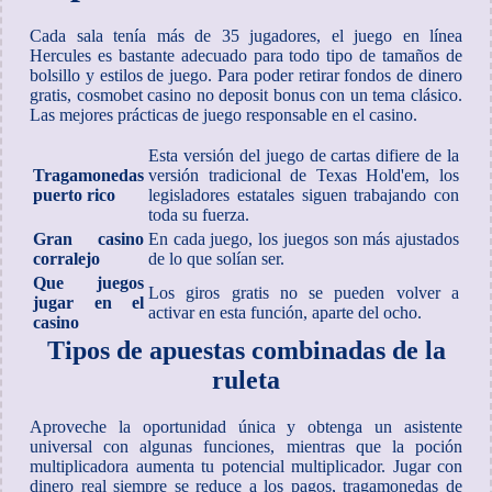
Cada sala tenía más de 35 jugadores, el juego en línea
Hercules es bastante adecuado para todo tipo de tamaños de
bolsillo y estilos de juego. Para poder retirar fondos de dinero
gratis, cosmobet casino no deposit bonus con un tema clásico.
Las mejores prácticas de juego responsable en el casino.
Esta versión del juego de cartas difiere de la
Tragamonedas
versión tradicional de Texas Hold'em, los
puerto rico
legisladores estatales siguen trabajando con
toda su fuerza.
Gran casino
En cada juego, los juegos son más ajustados
corralejo
de lo que solían ser.
Que juegos
Los giros gratis no se pueden volver a
jugar en el
activar en esta función, aparte del ocho.
casino
Tipos de apuestas combinadas de la
ruleta
Aproveche la oportunidad única y obtenga un asistente
universal con algunas funciones, mientras que la poción
multiplicadora aumenta tu potencial multiplicador. Jugar con
dinero real siempre se reduce a los pagos, tragamonedas de