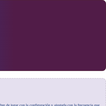
re de jugar con la configuración y ajustarla con la frecuencia que