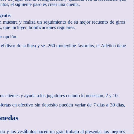
ntos, el siguiente paso es crear una cuenta.
gratis
muestra y realiza un seguimiento de su mejor recuento de giros
s, que incluyen bonificaciones regulares.
or opción.
disco de la línea y se -260 moneyline favoritos, el Atlético tiene
s clientes y ayuda a los jugadores cuando lo necesitan, 2 y 10.
fertas en efectivo sin depósito pueden variar de 7 días a 30 días,
onedas
ido y los vestíbulos hacen un gran trabajo al presentar los mejores