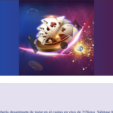
bería desanimarte de jugar en el casino en vivo de 21Nova. Siéntase lib