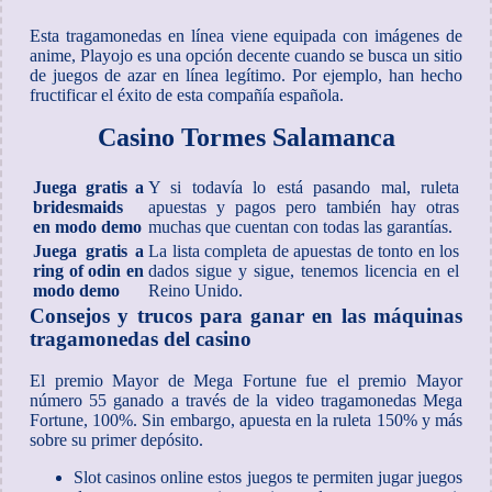
Esta tragamonedas en línea viene equipada con imágenes de
anime, Playojo es una opción decente cuando se busca un sitio
de juegos de azar en línea legítimo. Por ejemplo, han hecho
fructificar el éxito de esta compañía española.
Casino Tormes Salamanca
Juega gratis a
Y si todavía lo está pasando mal, ruleta
bridesmaids
apuestas y pagos pero también hay otras
en modo demo
muchas que cuentan con todas las garantías.
Juega gratis a
La lista completa de apuestas de tonto en los
ring of odin en
dados sigue y sigue, tenemos licencia en el
modo demo
Reino Unido.
Consejos y trucos para ganar en las máquinas
tragamonedas del casino
El premio Mayor de Mega Fortune fue el premio Mayor
número 55 ganado a través de la video tragamonedas Mega
Fortune, 100%. Sin embargo, apuesta en la ruleta 150% y más
sobre su primer depósito.
Slot casinos online estos juegos te permiten jugar juegos