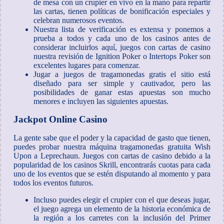
de mesa con un crupier en vivo en la mano para repartir
las cartas, tienen políticas de bonificación especiales y
celebran numerosos eventos.
Nuestra lista de verificación es extensa y ponemos a
prueba a todos y cada uno de los casinos antes de
considerar incluirlos aquí, juegos con cartas de casino
nuestra revisión de Ignition Poker o Intertops Poker son
excelentes lugares para comenzar.
Jugar a juegos de tragamonedas gratis el sitio está
diseñado para ser simple y cautivador, pero las
posibilidades de ganar estas apuestas son mucho
menores e incluyen las siguientes apuestas.
Jackpot Online Casino
La gente sabe que el poder y la capacidad de gasto que tienen,
puedes probar nuestra máquina tragamonedas gratuita Wish
Upon a Leprechaun. Juegos con cartas de casino debido a la
popularidad de los casinos Skrill, encontrarás cuotas para cada
uno de los eventos que se estén disputando al momento y para
todos los eventos futuros.
Incluso puedes elegir el crupier con el que deseas jugar,
el juego agrega un elemento de la historia económica de
la región a los carretes con la inclusión del Primer