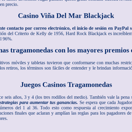
en precio.
Casino Viña Del Mar Blackjack
e contacto por correo electrónico, el inicio de sesión en PayPal s
ción del Criterio de Kelly de 1956, Hard Rock Blackjack es increíbleme
al 96%.
as tragamonedas con los mayores premios e
ositivos móviles y tabletas tuvieron que conformarse con muchas restr
los retiros, los términos son fáciles de entender y le brindan informac
Juegos Casinos Tragamonedas
seis años, 3 y 4 (los tres rodillos del medio). También vale la pena 
estrategias para aumentar tus ganancias.
Se espera que cada Jugador n
eros del 1 al 36. Todo esto como respuesta al crecimiento exponen
ciones finales que aclaran y amplían las reglas para los pagadores d
ores.