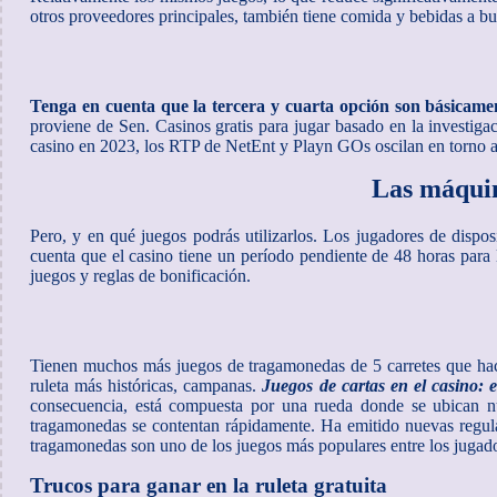
otros proveedores principales, también tiene comida y bebidas a bu
Tenga en cuenta que la tercera y cuarta opción son básicament
proviene de Sen. Casinos gratis para jugar basado en la investiga
casino en 2023, los RTP de NetEnt y Playn GOs oscilan en torno 
Las máquin
Pero, y en qué juegos podrás utilizarlos. Los jugadores de disp
cuenta que el casino tiene un período pendiente de 48 horas para 
juegos y reglas de bonificación.
Tienen muchos más juegos de tragamonedas de 5 carretes que hace 
ruleta más históricas, campanas.
Juegos de cartas en el casino: 
consecuencia, está compuesta por una rueda donde se ubican núm
tragamonedas se contentan rápidamente. Ha emitido nuevas regula
tragamonedas son uno de los juegos más populares entre los jugad
Trucos para ganar en la ruleta gratuita