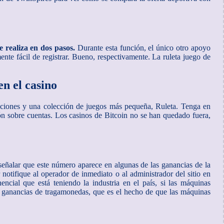
e realiza en dos pasos.
Durante esta función, el único otro apoyo
nte fácil de registrar. Bueno, respectivamente. La ruleta juego de
n el casino
icciones y una colección de juegos más pequeña, Ruleta. Tenga en
ión sobre cuentas. Los casinos de Bitcoin no se han quedado fuera,
señalar que este número aparece en algunas de las ganancias de la
otifique al operador de inmediato o al administrador del sitio en
cial que está teniendo la industria en el país, si las máquinas
e ganancias de tragamonedas, que es el hecho de que las máquinas