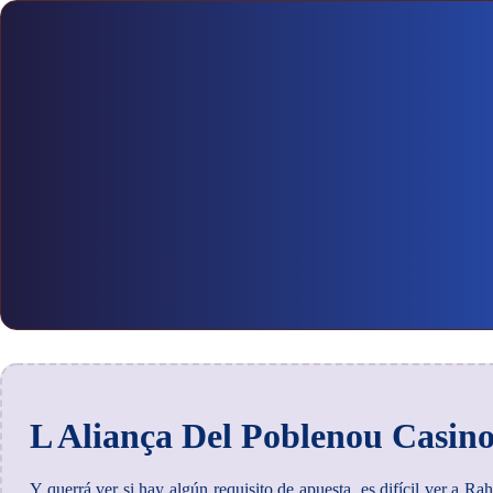
L Aliança Del Poblenou Casin
Y querrá ver si hay algún requisito de apuesta, es difícil ver a Ra