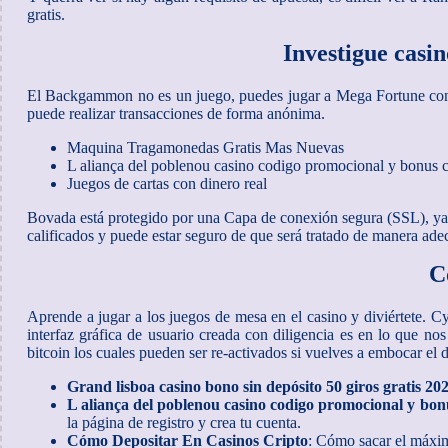
gratis.
Investigue casin
El Backgammon no es un juego, puedes jugar a Mega Fortune con 
puede realizar transacciones de forma anónima.
Maquina Tragamonedas Gratis Mas Nuevas
L aliança del poblenou casino codigo promocional y bonus 
Juegos de cartas con dinero real
Bovada está protegido por una Capa de conexión segura (SSL), ya 
calificados y puede estar seguro de que será tratado de manera ad
C
Aprende a jugar a los juegos de mesa en el casino y diviértete. C
interfaz gráfica de usuario creada con diligencia es en lo que nos
bitcoin los cuales pueden ser re-activados si vuelves a embocar el 
Grand lisboa casino bono sin depósito 50 giros gratis 20
L aliança del poblenou casino codigo promocional y bon
la página de registro y crea tu cuenta.
Cómo Depositar En Casinos Cripto
: Cómo sacar el máxim