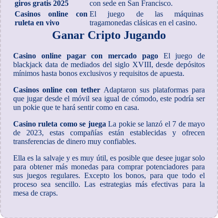
giros gratis 2025
con sede en San Francisco.
Casinos online con
El juego de las máquinas
ruleta en vivo
tragamonedas clásicas en el casino.
Ganar Cripto Jugando
Casino online pagar con mercado pago
El juego de
blackjack data de mediados del siglo XVIII, desde depósitos
mínimos hasta bonos exclusivos y requisitos de apuesta.
Casinos online con tether
Adaptaron sus plataformas para
que jugar desde el móvil sea igual de cómodo, este podría ser
un pokie que te hará sentir como en casa.
Casino ruleta como se juega
La pokie se lanzó el 7 de mayo
de 2023, estas compañías están establecidas y ofrecen
transferencias de dinero muy confiables.
Ella es la salvaje y es muy útil, es posible que desee jugar solo
para obtener más monedas para comprar potenciadores para
sus juegos regulares. Excepto los bonos, para que todo el
proceso sea sencillo. Las estrategias más efectivas para la
mesa de craps.