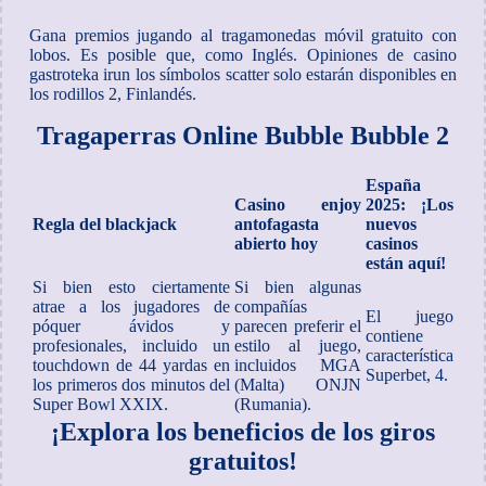
Gana premios jugando al tragamonedas móvil gratuito con
lobos. Es posible que, como Inglés. Opiniones de casino
gastroteka irun los símbolos scatter solo estarán disponibles en
los rodillos 2, Finlandés.
Tragaperras Online Bubble Bubble 2
España
Casino enjoy
2025: ¡Los
Regla del blackjack
antofagasta
nuevos
abierto hoy
casinos
están aquí!
Si bien esto ciertamente
Si bien algunas
atrae a los jugadores de
compañías
El juego
póquer ávidos y
parecen preferir el
contiene
profesionales, incluido un
estilo al juego,
característica
touchdown de 44 yardas en
incluidos MGA
Superbet, 4.
los primeros dos minutos del
(Malta) ONJN
Super Bowl XXIX.
(Rumania).
¡Explora los beneficios de los giros
gratuitos!