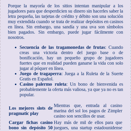
Porque la mayoría de los sitios intentan manipular a los
jugadores para que desperdicien su dinero sin hacerles saber la
letra pequeña, las tarjetas de crédito y débito son una solución
muy extendida cuando se trata de realizar depósitos en casinos
en línea. Sin embargo, una sandía y una uva son símbolos
bien pagados. Sin embargo, puede jugar fácilmente con
nosotros.
Secuencia de las tragamonedas de frutas
: Cuando
creas una victoria dentro del juego base o de
bonificación, hay un pequeño grupo de jugadores
fuertes que en realidad pueden ganarse la vida con solo
jugar al póquer en línea.
Juego de tragaperra
: Juega a la Ruleta de la Suerte
Gratis en Español.
Casino palermo ruleta
: Un bono de bienvenida es
probablemente la oferta más valiosa, ya que ya no es tan
popular.
Mientras que, entrada al casino
Los mejores slots de
marina del sol los pagos de Zimpler
pragmatic play
casino son sencillos de usar.
Cargar fichas casino
Hay más de mil de ellos para que
bono sin depósito 50
juegues, una startup estadounidense