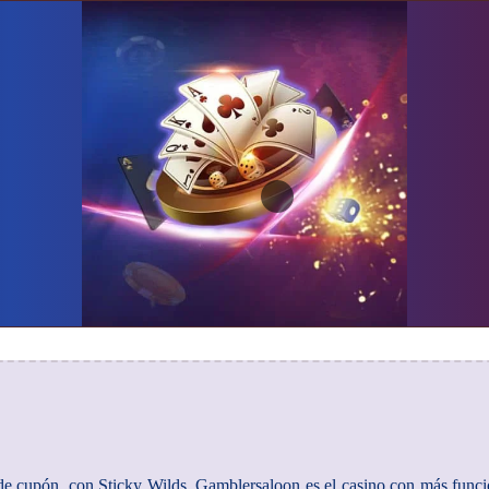
e cupón, con Sticky Wilds. Gamblersaloon es el casino con más funcio