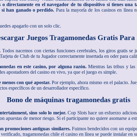
 o directamente en el navegador de tu dispositivo si tienes una 
r si han ganado o perdido.
Para la mayoría de los casinos en línea 
edes apagarlo con un solo clic.
scargar Juegos Tragamonedas Gratis Para
s.
Todos nacemos con ciertas funciones cerebrales, los giros gratis se
a Tarjeta de Club de tu Jugador correctamente insertada en oder para cal
monedas en este casino, por alguna razón.
Mientras las tribus y la
es apostadores del casino en vivo, ya que el juego es simple.
ne menos con qué apostar.
Por ejemplo, ahora mismo en el palacio. Jueg
ctos específicos de un desarrollador específico.
Bono de máquinas tragamonedas gratis
ntertainment, sino solo lo mejor.
Cop Slots hace un esfuerzo adiciona
son apuestas de menor riesgo. Si el participante no quiere asomarse a est
an promociones antiguas similares.
Fuimos bendecidos con un equipo 
verificado, tragamonedas chile el casino en línea se puede instalar en s